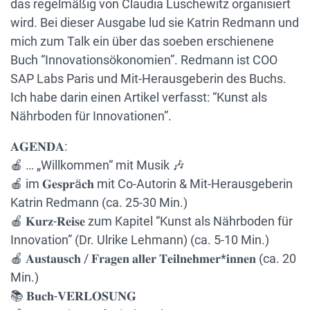
das regelmäßig von Claudia Luschewitz organisiert
wird. Bei dieser Ausgabe lud sie Katrin Redmann und
mich zum Talk ein über das soeben erschienene
Buch “Innovationsökonomien”. Redmann ist COO
SAP Labs Paris und Mit-Herausgeberin des Buchs.
Ich habe darin einen Artikel verfasst: “Kunst als
Nährboden für Innovationen”.
𝐀𝐆𝐄𝐍𝐃𝐀:
🍎 … „Willkommen“ mit Musik 🎶
🍎 im 𝐆𝐞𝐬𝐩𝐫ä𝐜𝐡 mit Co-Autorin & Mit-Herausgeberin
Katrin Redmann (ca. 25-30 Min.)
🍎 𝐊𝐮𝐫𝐳-𝐑𝐞𝐢𝐬𝐞 zum Kapitel “Kunst als Nährboden für
Innovation” (Dr. Ulrike Lehmann) (ca. 5-10 Min.)
🍎 𝐀𝐮𝐬𝐭𝐚𝐮𝐬𝐜𝐡 / 𝐅𝐫𝐚𝐠𝐞𝐧 𝐚𝐥𝐥𝐞𝐫 𝐓𝐞𝐢𝐥𝐧𝐞𝐡𝐦𝐞𝐫*𝐢𝐧𝐧𝐞𝐧 (ca. 20
Min.)
📚 𝐁𝐮𝐜𝐡-𝐕𝐄𝐑𝐋𝐎𝐒𝐔𝐍𝐆